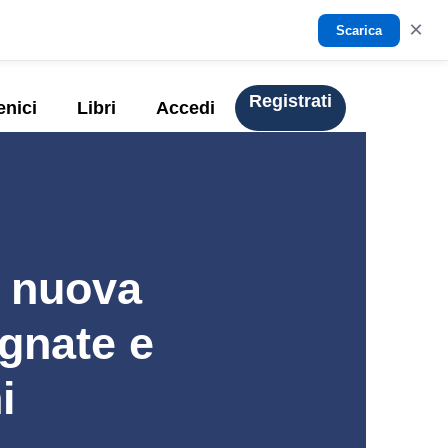
×
Scarica
Registrati
enici
Libri
Accedi
: nuova
gnate e
i