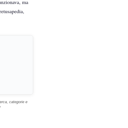
unzionava, ma
retusapedia,
rca, categorie e
e