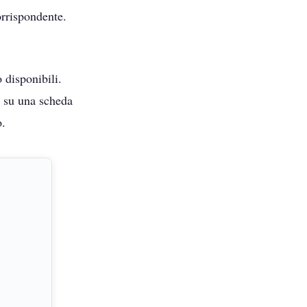
orrispondente.
 disponibili.
a su una scheda
o.