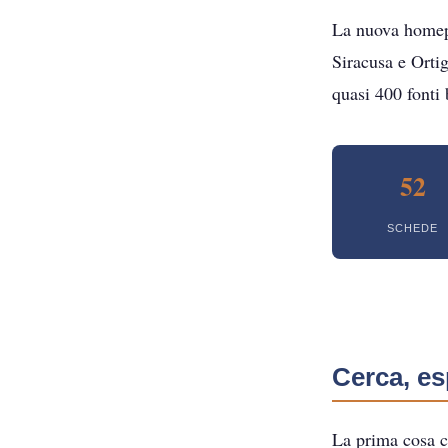
La nuova homepa
Siracusa e Ortig
quasi 400 fonti 
52
SCHEDE
Cerca, es
La prima cosa ch