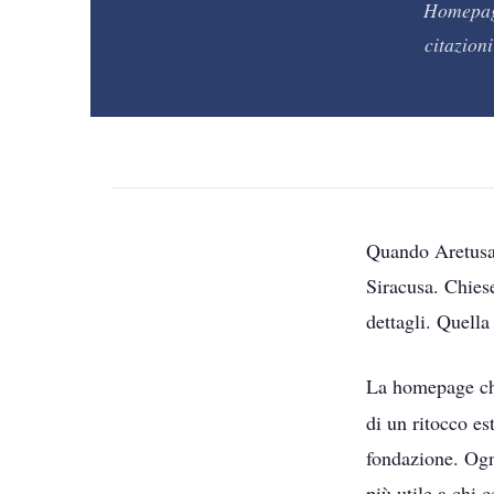
Homepage
citazioni
Quando Aretusape
Siracusa. Chiese
dettagli. Quell
La homepage ch
di un ritocco es
fondazione. Ogni
più utile a chi 