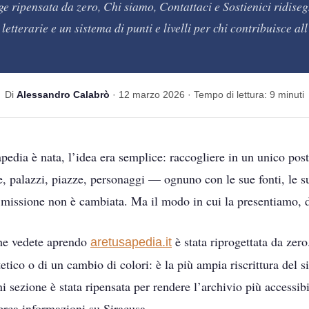
 ripensata da zero, Chi siamo, Contattaci e Sostienici ridiseg
 letterarie e un sistema di punti e livelli per chi contribuisce al
Di
Alessandro Calabrò
· 12 marzo 2026 · Tempo di lettura: 9 minuti
dia è nata, l’idea era semplice: raccogliere in un unico posto
, palazzi, piazze, personaggi — ognuno con le sue fonti, le su
a missione non è cambiata. Ma il modo in cui la presentiamo, d
e vedete aprendo
è stata riprogettata da zero
aretusapedia.it
tetico o di un cambio di colori: è la più ampia riscrittura del s
 sezione è stata ripensata per rendere l’archivio più accessibi
cerca informazioni su Siracusa.