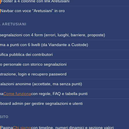
Footer a 4 colonne con link Aretusiani
Navbar con voce “Aretusiani” in oro
 ARETUSIANI
egnalazioni con 4 form (errori, luoghi, barriere, proposte)
ma a punti con 6 livelli (da Viandante a Custode)
ifica pubblica dei contributori
lo personale con storico segnalazioni
strazione, login e recupero password
alazioni anonime (accettate, ma senza punti)
na
Come funziona
con regole, FAQ e tabella punti
board admin per gestire segnalazioni e utenti
SITO
Pagina
Chi siamo
con timeline, numeri dinamici e sezione valori