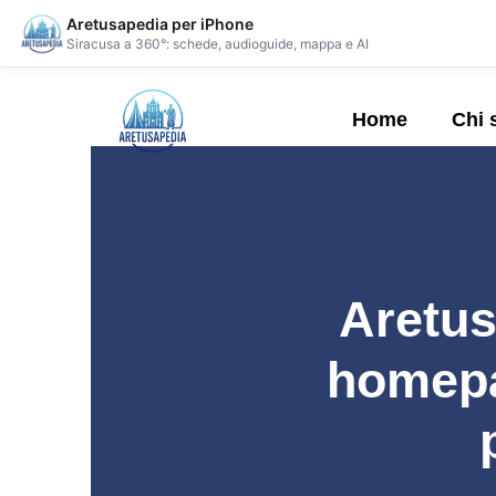
Aretusapedia per iPhone
Siracusa a 360°: schede, audioguide, mappa e AI
Home
Chi 
Aretus
homepa