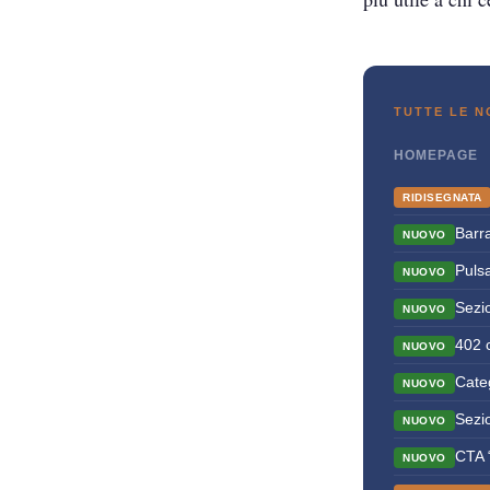
TUTTE LE 
HOMEPAGE
RIDISEGNATA
Barr
NUOVO
Pulsa
NUOVO
Sezio
NUOVO
402 c
NUOVO
Categ
NUOVO
Sezio
NUOVO
CTA 
NUOVO