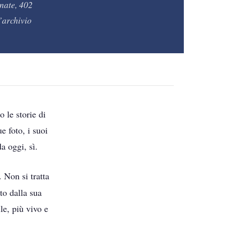
nate, 402
l’archivio
 le storie di
e foto, i suoi
a oggi, sì.
. Non si tratta
ito dalla sua
le, più vivo e