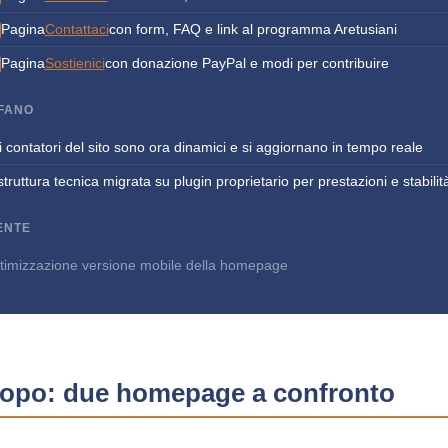
Pagina
Contattaci
con form, FAQ e link al programma Aretusiani
Pagina
Sostienici
con donazione PayPal e modi per contribuire
OFANO
 i contatori del sito sono ora dinamici e si aggiornano in tempo reale
struttura tecnica migrata su plugin proprietario per prestazioni e stabilit
ENTE
timizzazione versione mobile della homepage
dopo: due homepage a confronto