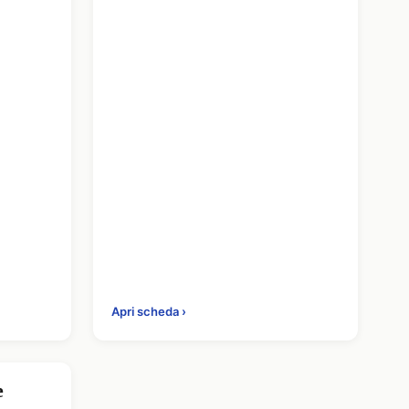
rtant;max-
Apri scheda ›
e