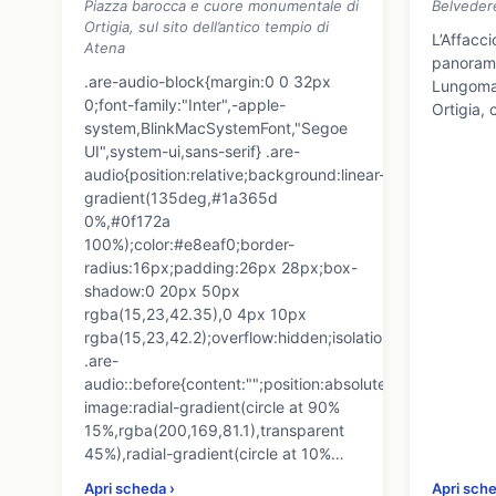
Piazza barocca e cuore monumentale di
Belveder
Ortigia, sul sito dell’antico tempio di
L’Affacc
Atena
panorami
.are-audio-block{margin:0 0 32px
Lungomare
0;font-family:"Inter",-apple-
Ortigia, 
system,BlinkMacSystemFont,"Segoe
UI",system-ui,sans-serif} .are-
audio{position:relative;background:linear-
gradient(135deg,#1a365d
0%,#0f172a
100%);color:#e8eaf0;border-
radius:16px;padding:26px 28px;box-
shadow:0 20px 50px
rgba(15,23,42.35),0 4px 10px
rgba(15,23,42.2);overflow:hidden;isolation:isolate}
.are-
audio::before{content:"";position:absolute;inset:0;backg
image:radial-gradient(circle at 90%
15%,rgba(200,169,81.1),transparent
45%),radial-gradient(circle at 10%…
Apri scheda ›
Apri sche