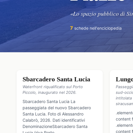
«Lo spazio pubblico di Sir
7
schede nell'enciclopedia
Sbarcadero Santa Lucia
Lungo
Waterfront riqualificato sul Porto
Passeggia
Piccolo, inaugurato nel 2026.
sud-occid
intitolata
Sbarcadero Santa Lucia La
siracusa
passeggiata del nuovo Sbarcadero
.element
Santa Lucia. Foto di Alessandro
content 
Calabrò, 2026. Dati identificativi
.element
DenominazioneSbarcadero Santa
content 
Lucia (riva Porto…