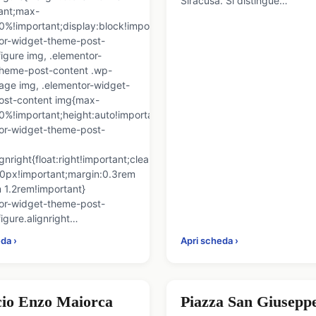
Siracusa. Si distingue…
ant;max-
0%!important;display:block!important}
or-widget-theme-post-
figure img, .elementor-
heme-post-content .wp-
age img, .elementor-widget-
ost-content img{max-
0%!important;height:auto!important}
or-widget-theme-post-
ignright{float:right!important;clear:right!important;width:280px!impo
0px!important;margin:0.3rem
 1.2rem!important}
or-widget-theme-post-
figure.alignright…
da ›
Apri scheda ›
cio Enzo Maiorca
Piazza San Giusepp