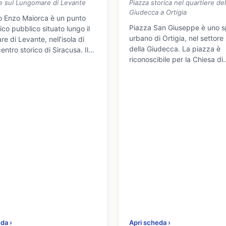
e sul Lungomare di Levante
Piazza storica nel quartiere del
Giudecca a Ortigia
io Enzo Maiorca è un punto
Piazza San Giuseppe è uno s
co pubblico situato lungo il
urbano di Ortigia, nel settore 
 di Levante, nell’isola di
della Giudecca. La piazza è
centro storico di Siracusa. Il…
riconoscibile per la Chiesa di
round-
da ›
Apri scheda ›