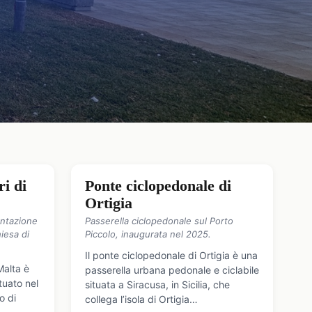
ri di
Ponte ciclopedonale di
Ortigia
entazione
Passerella ciclopedonale sul Porto
iesa di
Piccolo, inaugurata nel 2025.
Il ponte ciclopedonale di Ortigia è una
Malta è
passerella urbana pedonale e ciclabile
tuato nel
situata a Siracusa, in Sicilia, che
o di
collega l’isola di Ortigia…