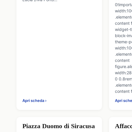
0!import
width:10
.element
content 
widget-t
block-im
theme-p
width:10
.element
content
figure.al
width:28
0 0.8rem
.element
content 
Apri scheda ›
Apri sche
🎧 Audio
Piazza Duomo di Siracusa
Affac