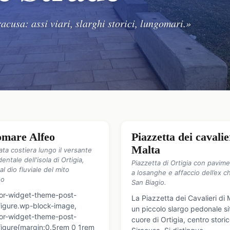
acusa: assi viari, slarghi storici, lungomari.»
mare Alfeo
Piazzetta dei cavalie
Malta
ta costiera lungo il versante
entale dell'isola di Ortigia,
Piazzetta di Ortigia con pavim
 al dio fluviale del mito
a losanghe e affaccio dell’ex ch
no
San Biagio.
or-widget-theme-post-
La Piazzetta dei Cavalieri di 
figure.wp-block-image,
un piccolo slargo pedonale si
or-widget-theme-post-
cuore di Ortigia, centro storic
figure{margin:0.5rem 0 1rem