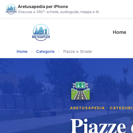
Aretusapedia per iPhone
Siracusa a 360°: schede, audioguide, mappa e AI
Home
Home
›
Categorie
›
Piazze e Strade
🛣
ARETUSAPEDIA · CATEGOR
Piazze 