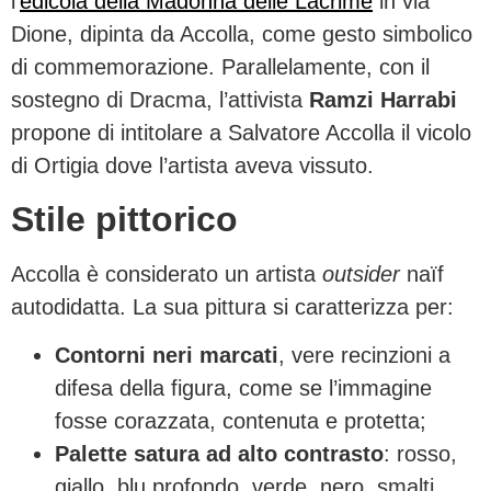
l’
edicola della Madonna delle Lacrime
in via
Dione, dipinta da Accolla, come gesto simbolico
di commemorazione. Parallelamente, con il
sostegno di Dracma, l’attivista
Ramzi Harrabi
propone di intitolare a Salvatore Accolla il vicolo
di Ortigia dove l’artista aveva vissuto.
Stile pittorico
Accolla è considerato un artista
outsider
naïf
autodidatta. La sua pittura si caratterizza per:
Contorni neri marcati
, vere recinzioni a
difesa della figura, come se l’immagine
fosse corazzata, contenuta e protetta;
Palette satura ad alto contrasto
: rosso,
giallo, blu profondo, verde, nero, smalti