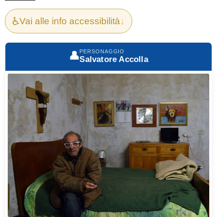
♿
Vai alle info accessibilità
↓
PERSONAGGIO
👤
Salvatore Accolla