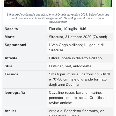
Salvatore Accolla nella sua abitazione di Ortigia, novembre 2018. Sullo sfondo due
delle sue opere e il crocifisso ligneo (foto
SicilyMag
, riproduzione a scopo
enciclopedico).
Nascita
Floridia, 10 luglio 1946
Morte
Siracusa, 31 ottobre 2020 (74 anni)
Soprannomi
il Van Gogh siciliano; il Ligabue di
Siracusa
Attività
Pittore, poeta in dialetto siciliano
Stile
Outsider, naïf, autodidatta
Tecnica
Smalti per infissi su cartoncino 50×70
e 70×50 cm; tele di grande formato
dagli anni Duemila
Iconografia
Cavallino rosso, barche, marine,
pensatori, ombre, scala, Crocifisso,
rovine antiche
Atelier
Artigia di Benedetto Speranza, via