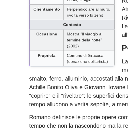
Ro
At
Orientamento
Perpendicolare al muro,
rivolta verso lo zenit
Ri
Contesto
Il
Occasione
Mostra “Il viaggio al
al
termine della notte”
P
(2002)
Proprieta
Comune di Siracusa
La
(donazione dell’artista)
ma
smalto, ferro, alluminio, accostati alla no
Achille Bonito Oliva e Giovanni Iovane h
“coprire” e il “rivelare”: le superfici d
tempo alludono a verita sepolte, a mem
Romano definisce le proprie opere come 
tempo che non la nascondono ma la rend