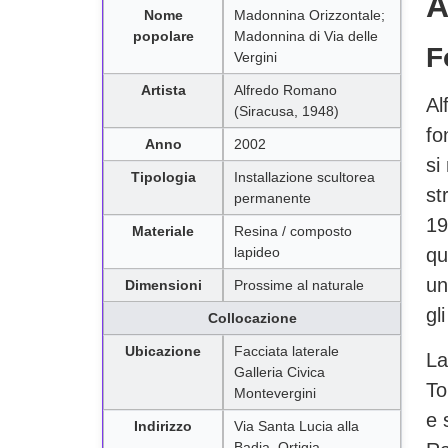
A
Nome
Madonnina Orizzontale;
popolare
Madonnina di Via delle
F
Vergini
Artista
Alfredo Romano
Al
(Siracusa, 1948)
fo
Anno
2002
si
Tipologia
Installazione scultorea
st
permanente
19
Materiale
Resina / composto
lapideo
qu
un
Dimensioni
Prossime al naturale
gl
Collocazione
Ubicazione
Facciata laterale
La
Galleria Civica
To
Montevergini
e 
Indirizzo
Via Santa Lucia alla
Badia, Ortigia