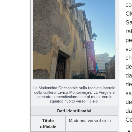
co
Ci
Sa
ra
pe
vo
ch
de
da
de
La Madonnina Orizzontale sulla facciata laterale
sa
della Galleria Civica Montevergini. La Vergine e
orientata perpendicolarmente al muro, con lo
de
sguardo rivolto verso il cielo.
da
Dati identificativi
Co
Titolo
Madonna verso il cielo
ufficiale