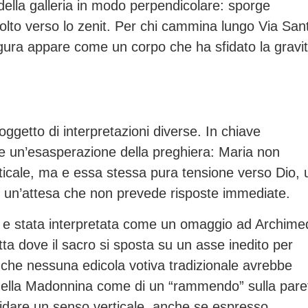
 della galleria in modo perpendicolare: sporge
volto verso lo zenit. Per chi cammina lungo Via San
figura appare come un corpo che ha sfidato la gravi
oggetto di interpretazioni diverse. In chiave
me un’esasperazione della preghiera: Maria non
rticale, ma e essa stessa pura tensione verso Dio, 
in un’attesa che non prevede risposte immediate.
ale e stata interpretata come un omaggio ad Archim
itta dove il sacro si sposta su un asse inedito per
 che nessuna edicola votiva tradizionale avrebbe
ella Madonnina come di un “rammendo” sulla pare
 ridare un senso verticale, anche se espresso