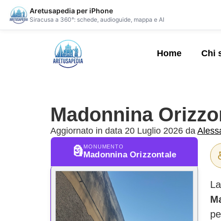
Aretusapedia per iPhone
Siracusa a 360°: schede, audioguide, mappa e AI
Home
Chi 
Madonnina Orizzo
Aggiornato in data 20 Luglio 2026 da
Aless
MONUMENTO
🗿
Madonnina Orizzontale
L
Ma
pe