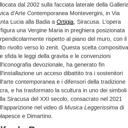
llocata dal 2002 sulla facciata laterale della Galleri
vica d’Arte Contemporanea Montevergini, in Via
nta Lucia alla Badia a
Ortigia
, Siracusa. L’opera
ffigura una Vergine Maria in preghiera posizionata
rpendicolarmente rispetto al piano del muro, con il
lto rivolto verso lo zenit. Questa scelta compositiva
e sfida le leggi della gravita e le convenzioni
ll’iconografia devozionale, ha generato fin
ll’installazione un acceso dibattito tra i sostenitori
ll’arte contemporanea e i difensori della tradizione
cra, e ha trasformato la scultura in uno dei simboli
lla Siracusa del XXI secolo, consacrato nel 2021
ll’apparizione nel video di
Musica Leggerissima
di
lapesce e Dimartino.