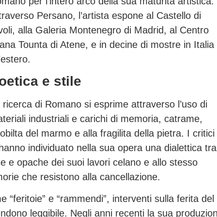
mano per l’intero arco della sua maturita artistica.
traverso Persano, l’artista espone al Castello di
voli, alla Galeria Montenegro di Madrid, al Centro
eana Tounta di Atene, e in decine di mostre in Italia
l’estero.
oetica e stile
 ricerca di Romano si esprime attraverso l’uso di
teriali industriali e carichi di memoria, catrame,
bilta del marmo e alla fragilita della pietra. I critici
anno individuato nella sua opera una dialettica tra 
ense e opache dei suoi lavori celano e allo stesso
orie che resistono alla cancellazione.
“feritoie” e “rammendi”, interventi sulla ferita del
ono leggibile. Negli anni recenti la sua produzio