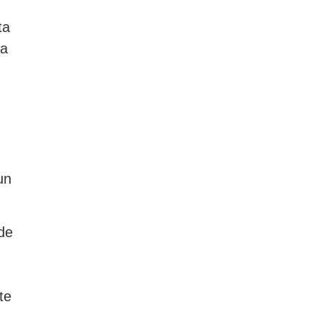
ta
ta
un
ede
te