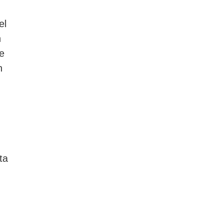
el
n
 e
n
ta