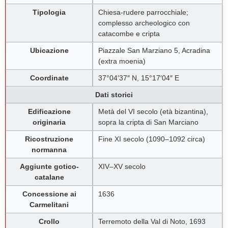
Tipologia
Chiesa-rudere parrocchiale;
complesso archeologico con
catacombe e cripta
Ubicazione
Piazzale San Marziano 5, Acradina
(extra moenia)
Coordinate
37°04′37″ N, 15°17′04″ E
Dati storici
Edificazione
Metà del VI secolo (età bizantina),
originaria
sopra la cripta di San Marciano
Ricostruzione
Fine XI secolo (1090–1092 circa)
normanna
Aggiunte gotico-
XIV–XV secolo
catalane
Concessione ai
1636
Carmelitani
Crollo
Terremoto della Val di Noto, 1693