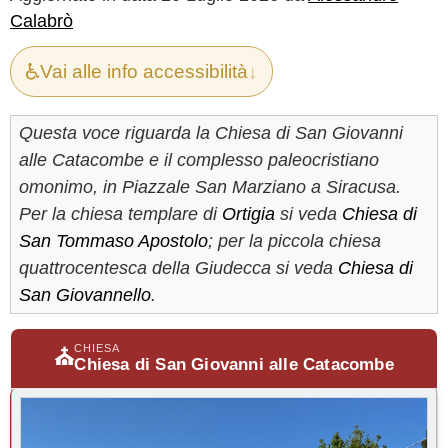
Calabrò
♿
Vai alle info accessibilità
↓
Questa voce riguarda la Chiesa di San Giovanni
alle Catacombe e il complesso paleocristiano
omonimo, in Piazzale San Marziano a Siracusa.
Per la chiesa templare di
Ortigia
si veda
Chiesa di
San Tommaso Apostolo
; per la piccola chiesa
quattrocentesca della Giudecca si veda
Chiesa di
San Giovannello
.
CHIESA
⛪
Chiesa di San Giovanni alle Catacombe