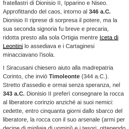
fratellastri di Dionisio II, Ipparino e Niseo.
Approfittando del caos, intorno al
346 a.C.
Dionisio II riprese di sorpresa il potere, ma la
sua seconda signoria fu breve e precaria,
ridotta presto alla sola Ortigia mentre
Iceta di
Leontini
lo assediava e i Cartaginesi
minacciavano l’isola.
I Siracusani chiesero aiuto alla madrepatria
Corinto, che inviò
Timoleonte
(344 a.C.).
Stretto d’assedio e ormai senza speranza, nel
343 a.C.
Dionisio II preferì consegnare la rocca
al liberatore corinzio anziché ai suoi nemici:
cedette, entro cinquanta giorni dallo sbarco del
liberatore, la rocca con il suo arsenale (armi per
decine di migliaia di uomini) e i tesori, ottenendo