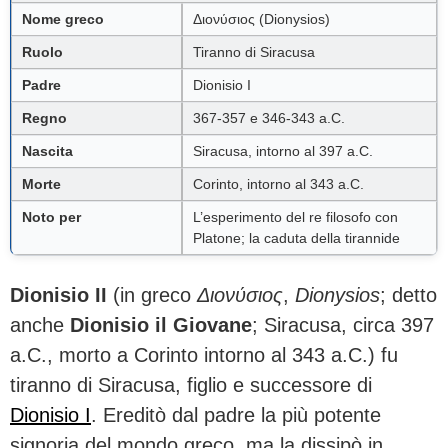
Nome greco
Διονύσιος (Dionysios)
Ruolo
Tiranno di Siracusa
Padre
Dionisio I
Regno
367-357 e 346-343 a.C.
Nascita
Siracusa, intorno al 397 a.C.
Morte
Corinto, intorno al 343 a.C.
Noto per
L’esperimento del re filosofo con
Platone; la caduta della tirannide
Dionisio II
(in greco
Διονύσιος
,
Dionysios
; detto
anche
Dionisio il Giovane
; Siracusa, circa 397
a.C., morto a Corinto intorno al 343 a.C.) fu
tiranno di Siracusa, figlio e successore di
Dionisio I
. Ereditò dal padre la più potente
signoria del mondo greco, ma la dissipò in