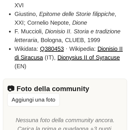
XVI
Giustino,
Epitome delle Storie filippiche
,
XXI; Cornelio Nepote,
Dione
F. Muccioli,
Dionisio II. Storia e tradizione
letteraria
, Bologna, CLUEB, 1999
Wikidata:
Q380453
· Wikipedia:
Dionisio II
di Siracusa
(IT),
Dionysius II of Syracuse
(EN)
📷 Foto della community
Aggiungi una foto
Nessuna foto della community ancora.
Carica la prima e guadagna +3 punti.