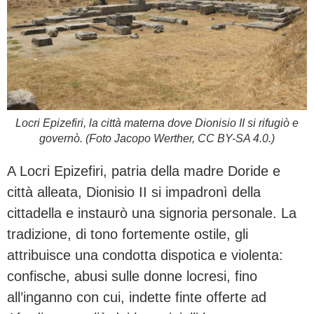
Locri Epizefiri, la città materna dove Dionisio II si rifugiò e
governò. (Foto Jacopo Werther, CC BY-SA 4.0.)
A Locri Epizefiri, patria della madre Doride e
città alleata, Dionisio II si impadronì della
cittadella e instaurò una signoria personale. La
tradizione, di tono fortemente ostile, gli
attribuisce una condotta dispotica e violenta:
confische, abusi sulle donne locresi, fino
all’inganno con cui, indette finte offerte ad