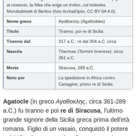
al rovescio, la Nike che erige un trofeo, col triskeles.
Münzkabinett di Berlino (foto ArchaiOptix, CC BY-SA 4.0).
Nome greco
Αγαθοκλης (Agathokles)
Titolo
Tiranno, poi re di Sicilia
Tiranno dal
317 a.C.; re dal 304 a.C. circa
Nascita
Thermae (Termini Imerese), circa
361 a.C.
Morte
Siracusa, 289 a.C.
Noto per
La spedizione in Africa contro
Cartagine; primo re di Sicilia
Agatocle
(in greco
Αγαθοκλης
, circa 361-289
a.C.) fu tiranno e poi
re di Siracusa
, l’ultimo
grande signore della Sicilia greca prima dell’età
romana. Figlio di un vasaio, conquistò il potere