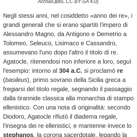
ArchaiOptix, CC BY-SA 4.0).
Negli stessi anni, nel cosiddetto «anno dei re», i
grandi generali che si erano spartiti l’impero di
Alessandro Magno, da Antigono e Demetrio a
Tolomeo, Seleuco, Lisimaco e Cassandro,
assumevano l’uno dopo l’altro il titolo di re.
Agatocle, ritenendosi non inferiore a loro, seguì
l’esempio: intorno al
304 a.C.
si proclamò
re
(
basileus
), primo sovrano della Sicilia greca a
fregiarsi del titolo regale, segnando il passaggio
dalla tirannide classica alla monarchia di stampo
ellenistico. Con una nota di originalità: secondo
Diodoro, Agatocle rifiutò il diadema regale,
l’insegna dei re ellenistici, e mantenne invece lo
stephanos
, la corona sacerdotale, legando la