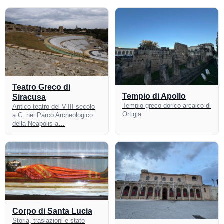
Teatro Greco di
Tempio di Apollo
Siracusa
Tempio greco dorico arcaico di
Antico teatro del V-III secolo
Ortigia
a.C. nel Parco Archeologico
della Neapolis a…
Corpo di Santa Lucia
Storia, traslazioni e stato