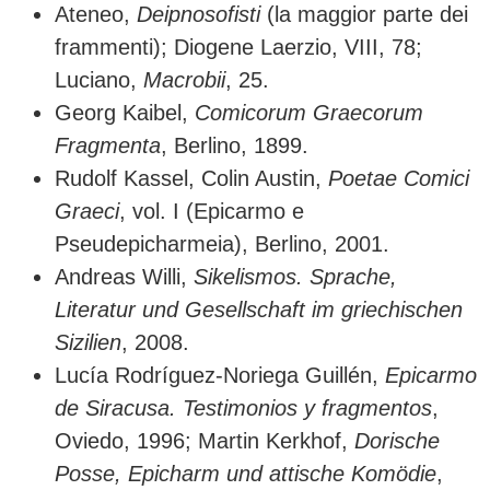
Ateneo,
Deipnosofisti
(la maggior parte dei
frammenti); Diogene Laerzio, VIII, 78;
Luciano,
Macrobii
, 25.
Georg Kaibel,
Comicorum Graecorum
Fragmenta
, Berlino, 1899.
Rudolf Kassel, Colin Austin,
Poetae Comici
Graeci
, vol. I (Epicarmo e
Pseudepicharmeia), Berlino, 2001.
Andreas Willi,
Sikelismos. Sprache,
Literatur und Gesellschaft im griechischen
Sizilien
, 2008.
Lucía Rodríguez-Noriega Guillén,
Epicarmo
de Siracusa. Testimonios y fragmentos
,
Oviedo, 1996; Martin Kerkhof,
Dorische
Posse, Epicharm und attische Komödie
,