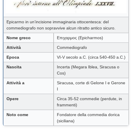
Epicarmo in un’incisione immaginaria ottocentesca: del
commediografo non sopravvive alcun ritratto antico sicuro.
Nome greco
Επιχαρμος (Epicharmos)
Attività
Commediografo
Epoca
VI-V secolo a.C. (circa 540-450 a.C.)
Nascita
Incerta (Megara Iblea, Siracusa o
Cos)
Attività a
Siracusa, corte di Gelone I e Gerone
I
Opere
Circa 35-52 commedie (perdute, in
frammenti)
Noto come
Fondatore della commedia dorica
(siciliana)