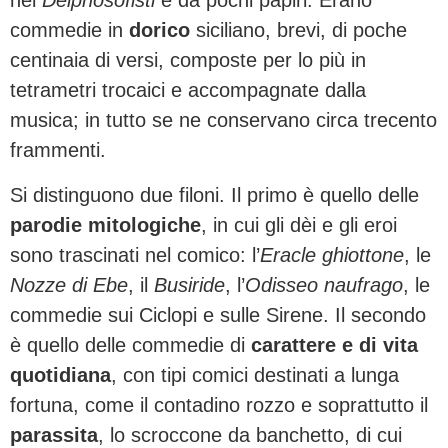
nei
Deipnosofisti
e da pochi papiri. Erano
commedie in
dorico
siciliano, brevi, di poche
centinaia di versi, composte per lo più in
tetrametri trocaici e accompagnate dalla
musica; in tutto se ne conservano circa trecento
frammenti.
Si distinguono due filoni. Il primo è quello delle
parodie mitologiche
, in cui gli dèi e gli eroi
sono trascinati nel comico: l’
Eracle ghiottone
, le
Nozze di Ebe
, il
Busiride
, l’
Odisseo naufrago
, le
commedie sui Ciclopi e sulle Sirene. Il secondo
è quello delle commedie di
carattere e di vita
quotidiana
, con tipi comici destinati a lunga
fortuna, come il contadino rozzo e soprattutto il
parassita
, lo scroccone da banchetto, di cui