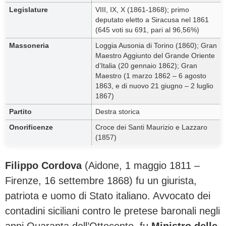
Legislature
VIII, IX, X (1861-1868); primo
deputato eletto a Siracusa nel 1861
(645 voti su 691, pari al 96,56%)
Massoneria
Loggia Ausonia di Torino (1860); Gran
Maestro Aggiunto del Grande Oriente
d’Italia (20 gennaio 1862); Gran
Maestro (1 marzo 1862 – 6 agosto
1863, e di nuovo 21 giugno – 2 luglio
1867)
Partito
Destra storica
Onorificenze
Croce dei Santi Maurizio e Lazzaro
(1857)
Filippo Cordova
(Aidone, 1 maggio 1811 –
Firenze, 16 settembre 1868) fu un giurista,
patriota e uomo di Stato italiano. Avvocato dei
contadini siciliani contro le pretese baronali negli
anni Quaranta dell’Ottocento, fu
Ministro delle