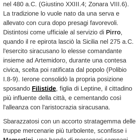
nel 480 a.C. (Giustino XXIII.4; Zonara VIII.6).
La tradizione lo vuole nato da una serva e
allevato con cura dopo presagi favorevoli.
Distintosi come ufficiale al servizio di
Pirro
,
quando il re epirota lasciò la Sicilia nel 275 a.C.
l’esercito siracusano lo elesse comandante
insieme ad Artemidoro, durante una contesa
civica, scelta poi ratificata dal popolo (Polibio
I.8-9). Ierone consolidò la propria posizione
sposando
Filistide
, figlia di Leptine, il cittadino
più influente della città, e cementando così
l’alleanza con l’aristocrazia siracusana.
Sbarazzatosi con un accorto stratagemma delle
truppe mercenarie più turbolente, sconfisse i
Mamertini
, una banda di mercenari campani