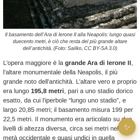
Il basamento dell’Ara di Ierone II alla Neapolis: lungo quasi
duecento metri, è ciò che resta del più grande altare
dell’antichità. (Foto: Sailko, CC BY-SA 3.0)
L’opera maggiore è la
grande Ara di Ierone II
,
l’altare monumentale della Neapolis, il più
grande noto dell’antichità. L’altare vero e proprio
era lungo
195,8 metri
, pari a uno stadio dorico
esatto, da cui l’iperbole “lungo uno stadio”, e
largo 20,85 metri; il basamento misura 199 per
22,5 metri. Il monumento era articolato su due
✨
livelli di altezza diversa, circa sei metri nella
metà occidentale e quasi undici in quella