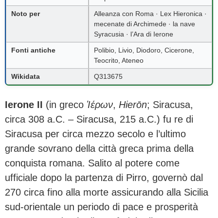
Noto per
Alleanza con Roma · Lex Hieronica ·
mecenate di Archimede · la nave
Syracusia · l’Ara di Ierone
Fonti antiche
Polibio, Livio, Diodoro, Cicerone,
Teocrito, Ateneo
Wikidata
Q313675
Ierone II
(in greco
Ἱέρων
,
Hierōn
; Siracusa,
circa 308 a.C. – Siracusa, 215 a.C.) fu re di
Siracusa per circa mezzo secolo e l’ultimo
grande sovrano della città greca prima della
conquista romana. Salito al potere come
ufficiale dopo la partenza di Pirro, governò dal
270 circa fino alla morte assicurando alla Sicilia
sud-orientale un periodo di pace e prosperità