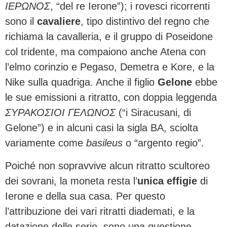
ΙΕΡΩΝΟΣ
, “del re Ierone”); i rovesci ricorrenti
sono il
cavaliere
, tipo distintivo del regno che
richiama la cavalleria, e il gruppo di Poseidone
col tridente, ma compaiono anche Atena con
l’elmo corinzio e Pegaso, Demetra e Kore, e la
Nike sulla quadriga. Anche il figlio
Gelone
ebbe
le sue emissioni a ritratto, con doppia leggenda
ΣΥΡΑΚΟΣΙΟΙ ΓΕΛΩΝΟΣ
(“i Siracusani, di
Gelone”) e in alcuni casi la sigla BA, sciolta
variamente come
basileus
o “argento regio”.
Poiché non sopravvive alcun ritratto scultoreo
dei sovrani, la moneta resta l’
unica effigie
di
Ierone e della sua casa. Per questo
l’attribuzione dei vari ritratti diademati, e la
datazione delle serie, sono una questione