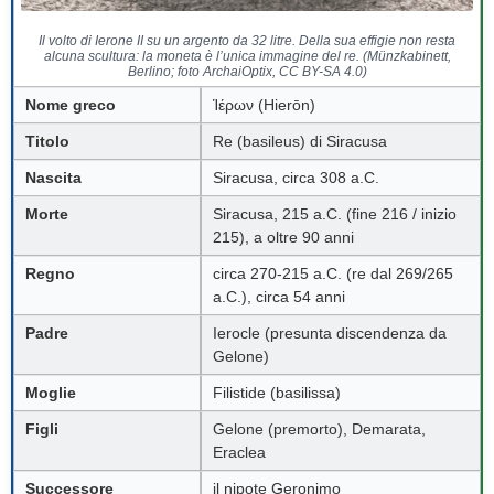
Il volto di Ierone II su un argento da 32 litre. Della sua effigie non resta
alcuna scultura: la moneta è l’unica immagine del re. (Münzkabinett,
Berlino; foto ArchaiOptix, CC BY-SA 4.0)
Nome greco
Ἱέρων (Hierōn)
Titolo
Re (basileus) di Siracusa
Nascita
Siracusa, circa 308 a.C.
Morte
Siracusa, 215 a.C. (fine 216 / inizio
215), a oltre 90 anni
Regno
circa 270-215 a.C. (re dal 269/265
a.C.), circa 54 anni
Padre
Ierocle (presunta discendenza da
Gelone)
Moglie
Filistide (basilissa)
Figli
Gelone (premorto), Demarata,
Eraclea
Successore
il nipote Geronimo