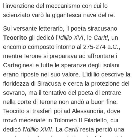
l’invenzione del meccanismo con cui lo
scienziato varò la gigantesca nave del re.
Sul versante letterario, il poeta siracusano
Teocrito
gli dedicò l’
Idillio XVI
, le
Cariti
, un
encomio composto intorno al 275-274 a.C.,
mentre Ierone si preparava ad affrontare i
Cartaginesi e tutte le speranze degli isolani
erano riposte nel suo valore. L’idillio descrive la
floridezza di Siracusa e cerca la protezione del
sovrano, ma il tentativo del poeta di entrare
nella corte di Ierone non andò a buon fine:
Teocrito si trasferì poi ad Alessandria, dove
trovò mecenate in Tolomeo II Filadelfo, cui
dedicò l’
Idillio XVII
. La
Cariti
resta perciò una