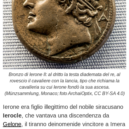
Bronzo di Ierone II: al dritto la testa diademata del re, al
rovescio il cavaliere con la lancia, tipo che richiama la
cavalleria su cui Ierone fondò la sua ascesa.
(Münzsammlung, Monaco; foto ArchaiOptix, CC BY-SA 4.0)
Ierone era figlio illegittimo del nobile siracusano
Ierocle
, che vantava una discendenza da
Gelone
, il tiranno deinomenide vincitore a Imera