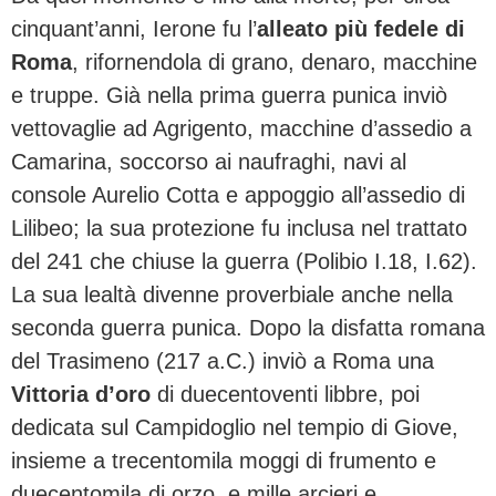
cinquant’anni, Ierone fu l’
alleato più fedele di
Roma
, rifornendola di grano, denaro, macchine
e truppe. Già nella prima guerra punica inviò
vettovaglie ad Agrigento, macchine d’assedio a
Camarina, soccorso ai naufraghi, navi al
console Aurelio Cotta e appoggio all’assedio di
Lilibeo; la sua protezione fu inclusa nel trattato
del 241 che chiuse la guerra (Polibio I.18, I.62).
La sua lealtà divenne proverbiale anche nella
seconda guerra punica. Dopo la disfatta romana
del Trasimeno (217 a.C.) inviò a Roma una
Vittoria d’oro
di duecentoventi libbre, poi
dedicata sul Campidoglio nel tempio di Giove,
insieme a trecentomila moggi di frumento e
duecentomila di orzo, e mille arcieri e