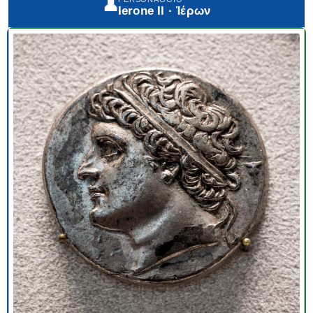
👤
Ierone II · Ἱέρων