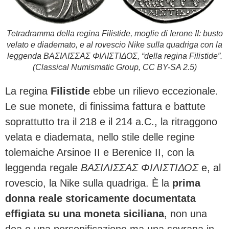
Tetradramma della regina Filistide, moglie di Ierone II: busto
velato e diademato, e al rovescio Nike sulla quadriga con la
leggenda ΒΑΣΙΛΙΣΣΑΣ ΦΙΛΙΣΤΙΔΟΣ, “della regina Filistide”.
(Classical Numismatic Group, CC BY-SA 2.5)
La regina
Filistide
ebbe un rilievo eccezionale.
Le sue monete, di finissima fattura e battute
soprattutto tra il 218 e il 214 a.C., la ritraggono
velata e diademata, nello stile delle regine
tolemaiche Arsinoe II e Berenice II, con la
leggenda regale
ΒΑΣΙΛΙΣΣΑΣ ΦΙΛΙΣΤΙΔΟΣ
e, al
rovescio, la Nike sulla quadriga. È la
prima
donna reale storicamente documentata
effigiata su una moneta siciliana
, non una
dea o una personificazione ma una sovrana in