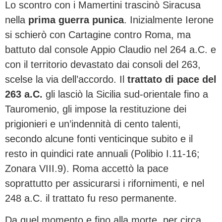
Lo scontro con i Mamertini trascinò Siracusa
nella
prima guerra punica
. Inizialmente Ierone
si schierò con Cartagine contro Roma, ma
battuto dal console Appio Claudio nel 264 a.C. e
con il territorio devastato dai consoli del 263,
scelse la via dell’accordo. Il
trattato di pace del
263 a.C.
gli lasciò la Sicilia sud-orientale fino a
Tauromenio, gli impose la restituzione dei
prigionieri e un’indennità di cento talenti,
secondo alcune fonti venticinque subito e il
resto in quindici rate annuali (Polibio I.11-16;
Zonara VIII.9). Roma accettò la pace
soprattutto per assicurarsi i rifornimenti, e nel
248 a.C. il trattato fu reso permanente.
Da quel momento e fino alla morte, per circa