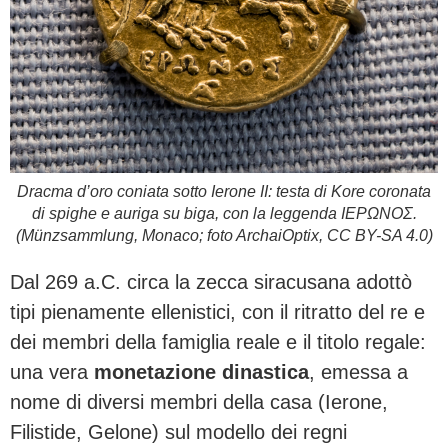
Dracma d’oro coniata sotto Ierone II: testa di Kore coronata
di spighe e auriga su biga, con la leggenda ΙΕΡΩΝΟΣ.
(Münzsammlung, Monaco; foto ArchaiOptix, CC BY-SA 4.0)
Dal 269 a.C. circa la zecca siracusana adottò
tipi pienamente ellenistici, con il ritratto del re e
dei membri della famiglia reale e il titolo regale:
una vera
monetazione dinastica
, emessa a
nome di diversi membri della casa (Ierone,
Filistide, Gelone) sul modello dei regni