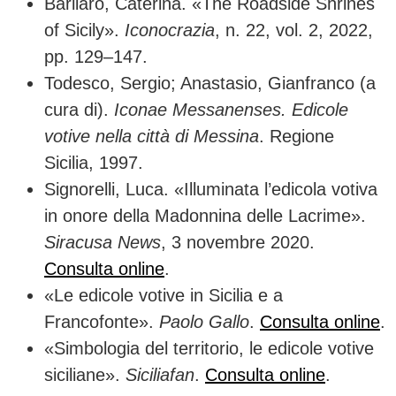
Barilaro, Caterina. «The Roadside Shrines
of Sicily».
Iconocrazia
, n. 22, vol. 2, 2022,
pp. 129–147.
Todesco, Sergio; Anastasio, Gianfranco (a
cura di).
Iconae Messanenses. Edicole
votive nella città di Messina
. Regione
Sicilia, 1997.
Signorelli, Luca. «Illuminata l’edicola votiva
in onore della Madonnina delle Lacrime».
Siracusa News
, 3 novembre 2020.
Consulta online
.
«Le edicole votive in Sicilia e a
Francofonte».
Paolo Gallo
.
Consulta online
.
«Simbologia del territorio, le edicole votive
siciliane».
Siciliafan
.
Consulta online
.