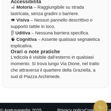
Accessibilità
🦽
Motoria
– Raggiungibile su strada
lastricata, senza gradini o barriere.
👁️
Visiva
– Nessun pannello descrittivo o
supporto tattile in loco.
👂
Uditiva
– Nessuna barriera specifica.
🧠
Cognitiva
– Assente qualsiasi segnaletica
esplicativa.
Orari o note pratiche
L’edicola è visibile dall’esterno in qualsiasi
momento. Si trova lungo Via Dione, nel tratto
che attraversa il quartiere della Graziella, a
sud di Piazza Archimede.
✨
© Aretusapedia 2025.
Privacy policy
Cookie policy