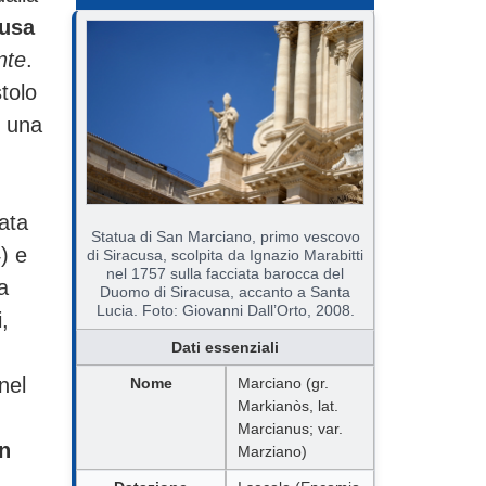
cusa
nte
.
tolo
: una
ata
Statua di San Marciano, primo vescovo
) e
di Siracusa, scolpita da Ignazio Marabitti
nel 1757 sulla facciata barocca del
a
Duomo di Siracusa, accanto a Santa
Lucia. Foto: Giovanni Dall’Orto, 2008.
,
Dati essenziali
nel
Nome
Marciano (gr.
Markianòs, lat.
Marcianus; var.
an
Marziano)