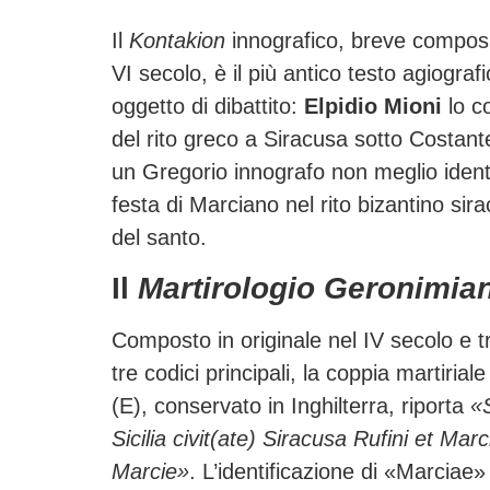
Il
Kontakion
innografico, breve composiz
VI secolo, è il più antico testo agiogr
oggetto di dibattito:
Elpidio Mioni
lo co
del rito greco a Siracusa sotto Costant
un Gregorio innografo non meglio identif
festa di Marciano nel rito bizantino sir
del santo.
Il
Martirologio Geronimia
Composto in originale nel IV secolo e tr
tre codici principali, la coppia martiri
(E), conservato in Inghilterra, riporta
«S
Sicilia civit(ate) Siracusa Rufini et Mar
Marcie»
. L’identificazione di «Marciae