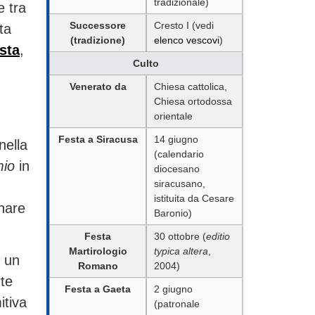
tradizionale)
e tra
Successore
Cresto I (vedi
ta
(tradizione)
elenco vescovi
)
sta
,
Culto
,
Venerato da
Chiesa cattolica,
Chiesa ortodossa
orientale
Festa a Siracusa
14 giugno
nella
(calendario
io
in
diocesano
siracusano,
istituita da Cesare
gnare
Baronio)
Festa
30 ottobre (
editio
Martirologio
typica altera
,
a un
Romano
2004)
te
Festa a Gaeta
2 giugno
itiva
(patronale