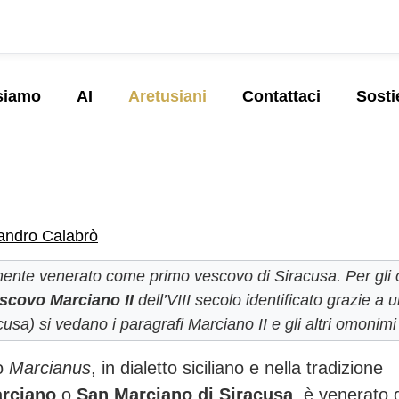
siamo
AI
Aretusiani
Contattaci
Sosti
andro Calabrò
lmente venerato come primo vescovo di Siracusa. Per gli 
scovo Marciano II
dell’VIII secolo identificato grazie a 
cusa) si vedano i paragrafi
Marciano II e gli altri omonimi
no
Marcianus
, in dialetto siciliano e nella tradizione
rciano
o
San Marciano di Siracusa
, è venerato 