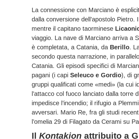
La connessione con Marciano è esplicit
dalla conversione dell’apostolo Pietro. 
mentre il capitano taorminese
Licaoni
viaggio. La nave di Marciano arriva a Sir
è completata, a Catania, da
Berillo
. L
secondo questa narrazione, in parallelo 
Catania. Gli episodi specifici di Marci
pagani (i capi
Seleuco e Gordio
), di g
gruppi qualificati come «medi» (la cui i
l’attacco col fuoco lanciato dalla torr
impedisce l’incendio; il rifugio a Plemm
avversari. Mario Re, fra gli studi recen
l’omelia 29 di Filagato da Cerami su 
Il
Kontakion
attribuito a 