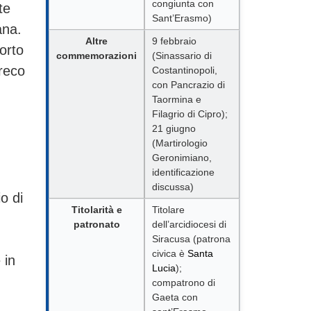
congiunta con
te
Sant’Erasmo)
ana.
Altre
9 febbraio
Porto
commemorazioni
(Sinassario di
greco
Costantinopoli,
con Pancrazio di
Taormina e
Filagrio di Cipro);
21 giugno
(Martirologio
Geronimiano,
identificazione
discussa)
o di
Titolarità e
Titolare
patronato
dell’arcidiocesi di
Siracusa (patrona
civica è
Santa
 in
Lucia
);
compatrono di
Gaeta con