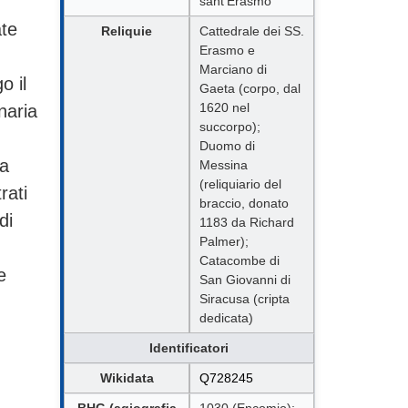
sant’Erasmo
ate
Reliquie
Cattedrale dei SS.
Erasmo e
Marciano di
o il
Gaeta (corpo, dal
1620 nel
naria
succorpo);
,
Duomo di
 a
Messina
(reliquiario del
rati
braccio, donato
di
1183 da Richard
Palmer);
Catacombe di
e
San Giovanni di
Siracusa (cripta
dedicata)
Identificatori
Wikidata
Q728245
BHG (agiografia
1030 (Encomio);