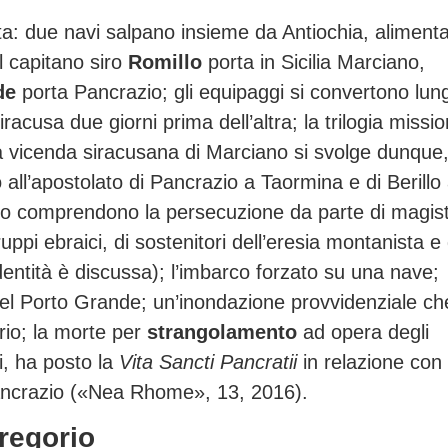
a: due navi salpano insieme da Antiochia, aliment
Il capitano siro
Romillo
porta in Sicilia Marciano,
de
porta Pancrazio; gli equipaggi si convertono lung
acusa due giorni prima dell’altra; la trilogia missio
a vicenda siracusana di Marciano si svolge dunque
all’apostolato di Pancrazio a Taormina e di Berillo
ano comprendono la persecuzione da parte di magist
ruppi ebraici, di sostenitori dell’eresia montanista e 
dentità è discussa); l’imbarco forzato su una nave;
e del Porto Grande; un’inondazione provvidenziale ch
irio; la morte per
strangolamento
ad opera degli
ti, ha posto la
Vita Sancti Pancratii
in relazione con
Pancrazio («Nea Rhome», 13, 2016).
Gregorio