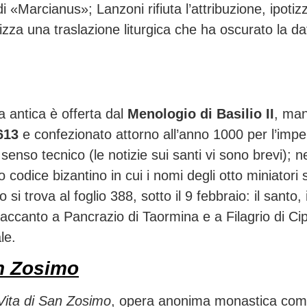
 «Marcianus»; Lanzoni rifiuta l’attribuzione, ipotiz
zza una traslazione liturgica che ha oscurato la da
a antica è offerta dal
Menologio di Basilio II
, man
613
e confezionato attorno all’anno 1000 per l’imper
 senso tecnico (le notizie sui santi vi sono brevi); 
o codice bizantino in cui i nomi degli otto miniatori
si trova al foglio 388, sotto il 9 febbraio: il santo
 accanto a Pancrazio di Taormina e a Filagrio di Cipro
le.
n Zosimo
Vita di San Zosimo
, opera anonima monastica compos