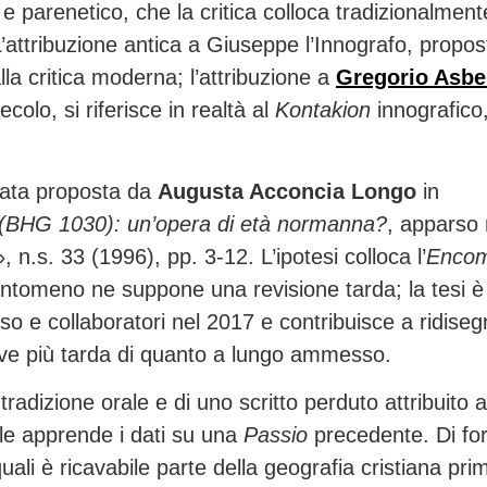
e parenetico, che la critica colloca tradizionalment
o. L’attribuzione antica a Giuseppe l’Innografo, propos
la critica moderna; l’attribuzione a
Gregorio Asbe
olo, si riferisce in realtà al
Kontakion
innografico
stata proposta da
Augusta Acconcia Longo
in
a (BHG 1030): un’opera di età normanna?
, apparso 
, n.s. 33 (1996), pp. 3-12. L’ipotesi colloca l’
Encom
ntomeno ne suppone una revisione tarda; la tesi è
so e collaboratori nel 2017 e contribuisce a ridise
hiave più tarda di quanto a lungo ammesso.
tradizione orale e di uno scritto perduto attribuito 
ale apprende i dati su una
Passio
precedente. Di for
uali è ricavabile parte della geografia cristiana prim