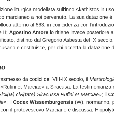
ione liturgica modellata sull’inno Akathistos in uso
afico marcianeo a noi pervenuto. La sua datazione è
lloca attorno al 663, in coincidenza con l’introduzi
e II;
Agostino Amore
lo ritiene invece posteriore al
icato, distinto dal Gregorio Asbesta del IX secolo. 
acusano e costituisce, per chi accetta la datazione d
no
asmesso da codici dell’VIII-IX secolo, il
Martirolog
ale «Rufini et Marciae» a Siracusa. La testimonianza 
icil(ia) civi(tate) Siracussa Rufini et Marciae»
; il
Co
cie»
; il
Codex Wissemburgensis
(W), normanno, 
» con il protovescovo Marciano è discussa: Hippolyte 