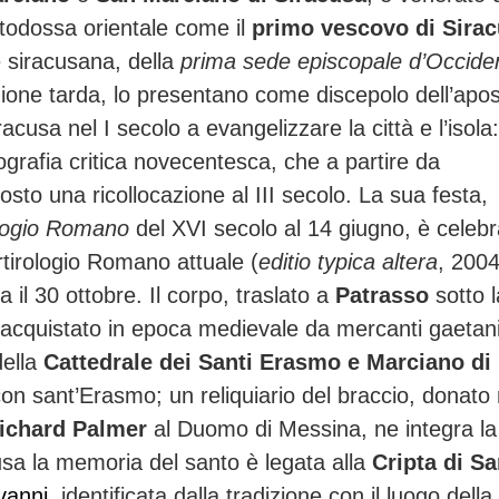
ortodossa orientale come il
primo vescovo di Sira
 siracusana, della
prima sede episcopale d’Occide
azione tarda, lo presentano come discepolo dell’apos
iracusa nel I secolo a evangelizzare la città e l’isola
iografia critica novecentesca, che a partire da
sto una ricollocazione al III secolo. La sua festa,
logio Romano
del XVI secolo al 14 giugno, è celebr
rtirologio Romano attuale (
editio typica altera
, 2004
 il 30 ottobre. Il corpo, traslato a
Patrasso
sotto l
ì acquistato in epoca medievale da mercanti gaetani
della
Cattedrale dei Santi Erasmo e Marciano di
on sant’Erasmo; un reliquiario del braccio, donato 
ichard Palmer
al Duomo di Messina, ne integra la
cusa la memoria del santo è legata alla
Cripta di S
vanni
, identificata dalla tradizione con il luogo della