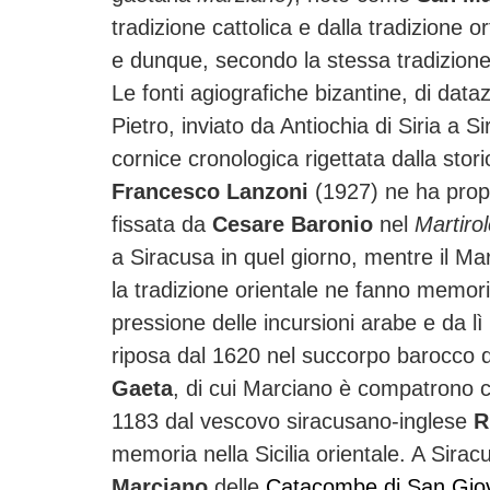
tradizione cattolica e dalla tradizione 
e dunque, secondo la stessa tradizione
Le fonti agiografiche bizantine, di dat
Pietro, inviato da Antiochia di Siria a S
cornice cronologica rigettata dalla stor
Francesco Lanzoni
(1927) ne ha propo
fissata da
Cesare Baronio
nel
Martiro
a Siracusa in quel giorno, mentre il Ma
la tradizione orientale ne fanno memoria
pressione delle incursioni arabe e da l
riposa dal 1620 nel succorpo barocco 
Gaeta
, di cui Marciano è compatrono c
1183 dal vescovo siracusano-inglese
R
memoria nella Sicilia orientale. A Sira
Marciano
delle
Catacombe di San Gio