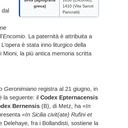
greca)
1410 (Vita Sancti
 dal
Pancratii)
one
l’
Encomio
. La paternità è attribuita a
L’opera è stata inno liturgico della
i Mioni, la più antica memoria scritta
io Geronimiano
registra al 21 giugno, in
è la seguente: il
Codex Epternacensis
dex Bernensis
(B), di Metz, ha
«In
presenta
«In Sicilia civit(ate) Rufini et
Delehaye, fra i Bollandisti, sostiene la