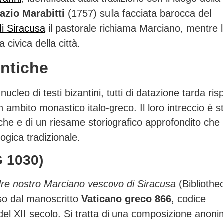
azio Marabitti
(1757) sulla facciata barocca del
di Siracusa
il pastorale richiama Marciano, mentre 
civica della città.
antiche
ucleo di testi bizantini, tutti di datazione tarda ris
 ambito monastico italo-greco. Il loro intreccio è s
tiche e di un riesame storiografico approfondito che
ogica tradizionale.
 1030)
dre nostro Marciano vescovo di Siracusa
(Bibliothe
o dal manoscritto
Vaticano greco 866
, codice
io del XII secolo. Si tratta di una composizione anoni