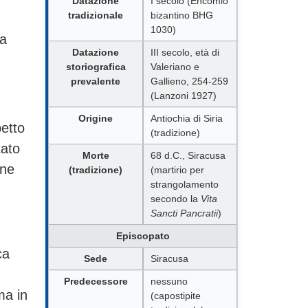
Datazione
I secolo (Encomio
tradizionale
bizantino BHG
1030)
la
Datazione
III secolo, età di
storiografica
Valeriano e
prevalente
Gallieno, 254-259
(Lanzoni 1927)
Origine
Antiochia di Siria
petto
(tradizione)
tato
Morte
68 d.C., Siracusa
 ne
(tradizione)
(martirio per
strangolamento
secondo la
Vita
Sancti Pancratii
)
Episcopato
ca
Sede
Siracusa
Predecessore
nessuno
ma in
(capostipite