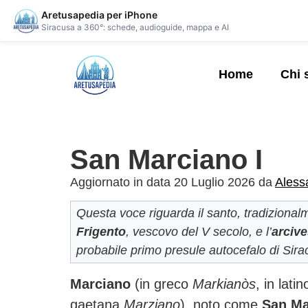
Aretusapedia per iPhone
Siracusa a 360°: schede, audioguide, mappa e AI
Home
Chi 
San Marciano I
Aggiornato in data 20 Luglio 2026 da
Aless
Questa voce riguarda il santo, tradiziona
Frigento
, vescovo del V secolo, e l’
arcive
probabile primo presule autocefalo di Sira
Marciano
(in greco
Markianòs
, in lati
gaetana
Marziano
), noto come
San Ma