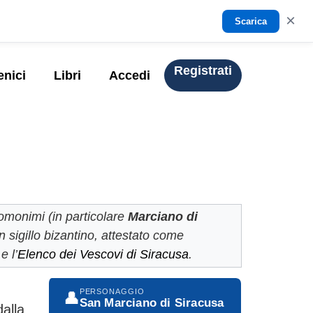
×
Scarica
Registrati
enici
Libri
Accedi
omonimi (in particolare
Marciano di
un sigillo bizantino, attestato come
e l’
Elenco dei Vescovi di Siracusa
.
PERSONAGGIO
👤
San Marciano di Siracusa
dalla