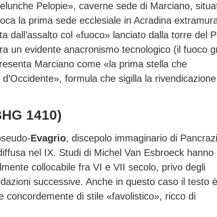
lunche Pelopie», caverne sede di Marciano, situa
lloca la prima sede ecclesiale in Acradina extramur
ta dall’assalto col «fuoco» lanciato dalla torre del 
era un evidente anacronismo tecnologico (il fuoco 
 presenta Marciano come «la prima stella che
i d’Occidente», formula che sigilla la rivendicazione
HG 1410)
 pseudo-
Evagrio
, discepolo immaginario di Pancrazi
 diffusa nel IX. Studi di Michel Van Esbroeck hanno
lmente collocabile fra VI e VII secolo, privo degli
redazioni successive. Anche in questo caso il testo è
ce concordemente di stile «favolistico», ricco di