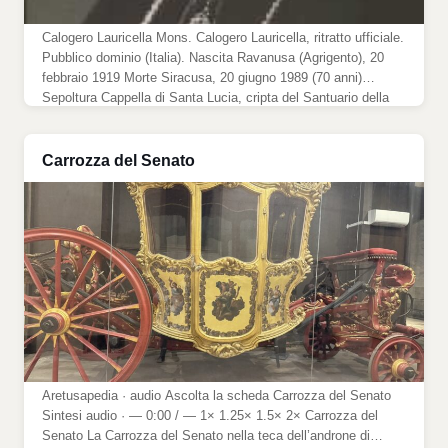
Calogero Lauricella Mons. Calogero Lauricella, ritratto ufficiale.
Pubblico dominio (Italia). Nascita Ravanusa (Agrigento), 20
febbraio 1919 Morte Siracusa, 20 giugno 1989 (70 anni)
Sepoltura Cappella di Santa Lucia, cripta del Santuario della
Madonna delle Lacrime, Siracusa Motto Unus panis, unum
corpus, multi sumus Ordinazione presbiterale 12 giugno 1941,
clero della diocesi di Agrigento Ordinazione episcopale […]
Carrozza del Senato
Aretusapedia · audio Ascolta la scheda Carrozza del Senato
Sintesi audio · — 0:00 / — 1× 1.25× 1.5× 2× Carrozza del
Senato La Carrozza del Senato nella teca dell’androne di