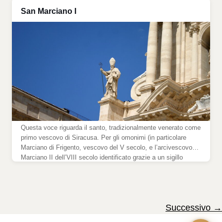
16 giugno 2023 […]
San Marciano I
Questa voce riguarda il santo, tradizionalmente venerato come
primo vescovo di Siracusa. Per gli omonimi (in particolare
Marciano di Frigento, vescovo del V secolo, e l’arcivescovo
Marciano II dell’VIII secolo identificato grazie a un sigillo
bizantino, attestato come probabile primo presule autocefalo di
Siracusa) si vedano i paragrafi Marciano II e gli altri omonimi e
[…]
Successivo
→