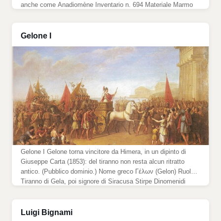
anche come Anadiomène Inventario n. 694 Materiale Marmo
insulare (greco delle isole egee) Altezza 165,5 cm Stato
Acefala, priva dell’avambraccio destro Datazione Esecuzione
Copia romana, II secolo d.C. Modello Originale ellenistico […]
Gelone I
Gelone I Gelone torna vincitore da Himera, in un dipinto di
Giuseppe Carta (1853): del tiranno non resta alcun ritratto
antico. (Pubblico dominio.) Nome greco Γέλων (Gelon) Ruolo
Tiranno di Gela, poi signore di Siracusa Stirpe Dinomenidi
Origine Gela Morte Siracusa, 478 a.C. Epoca V secolo a.C.
(signore di Siracusa dal 485 a.C.) Noto per […]
Luigi Bignami