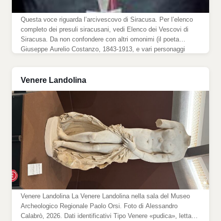
Questa voce riguarda l’arcivescovo di Siracusa. Per l’elenco
completo dei presuli siracusani, vedi Elenco dei Vescovi di
Siracusa. Da non confondere con altri omonimi (il poeta
Giuseppe Aurelio Costanzo, 1843-1913, e vari personaggi
contemporanei). Giuseppe Costanzo Mons. Giuseppe
Costanzo, arcivescovo di Siracusa dal 1989 al 2008. (Pubblico
dominio.) Arcivescovo metropolita di Siracusa Nato 2 gennaio
Venere Landolina
[…]
Venere Landolina La Venere Landolina nella sala del Museo
Archeologico Regionale Paolo Orsi. Foto di Alessandro
Calabrò, 2026. Dati identificativi Tipo Venere «pudica», letta