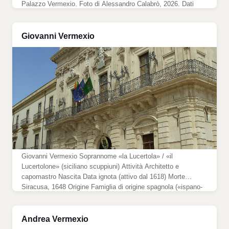
Palazzo Vermexio. Foto di Alessandro Calabrò, 2026. Dati
identificativi Tipologia Berlina cerimoniale di gala a quattro
ruote Collocazione Palazzo Vermexio (Municipio), piazza
Duomo, Siracusa […]
Giovanni Vermexio
Giovanni Vermexio Soprannome «la Lucertola» / «il
Lucertolone» (siciliano scuppiuni) Attività Architetto e
capomastro Nascita Data ignota (attivo dal 1618) Morte
Siracusa, 1648 Origine Famiglia di origine spagnola («ispano-
sicula») Ruolo Capomastro alle fabbriche della città di
Siracusa (dal 1621) Famiglia Figlio di Andrea Vermexio; fratello
di Francesco Firma Una piccola lucertola scolpita in un angolo
Andrea Vermexio
[…]