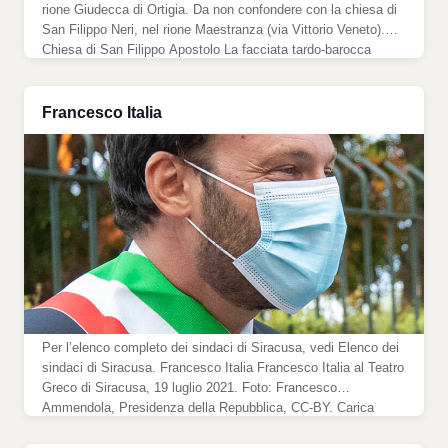
rione Giudecca di Ortigia. Da non confondere con la chiesa di
San Filippo Neri, nel rione Maestranza (via Vittorio Veneto).
Chiesa di San Filippo Apostolo La facciata tardo-barocca
affacciata sulla piazza San Filippo Apostolo. Foto di
Alessandro Calabrò, 2026. Dati generali Altra denominazione
San Filippo […]
Francesco Italia
Per l’elenco completo dei sindaci di Siracusa, vedi Elenco dei
sindaci di Siracusa. Francesco Italia Francesco Italia al Teatro
Greco di Siracusa, 19 luglio 2021. Foto: Francesco
Ammendola, Presidenza della Repubblica, CC-BY. Carica
pubblica Carica Sindaco di Siracusa Mandato in corso 16
giugno 2023, in carica Mandato precedente 27 giugno 2018 –