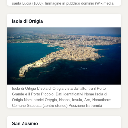
santa Lucia (1608). Immagine in pubblico dominio (Wikimedia
Commons). Dati identificativi Autore Michelangelo Merisi da
Caravaggio (1571-1610) Data fine 1608 Tecnica olio su tela
Dimensioni 408 […]
Isola di Ortigia
Isola di Ortigia L’isola di Ortigia vista dall’alto, tra il Porto
Grande e il Porto Piccolo. Dati identificativi Nome Isola di
Ortigia Nomi storici Ortygia, Nasos, Insula, Arx, Homothermon
Comune Siracusa (centro storico) Posizione Estremità
orientale della città, tra il Porto Grande e il Porto Piccolo Dati
geografici Superficie 0,604 km² (per il Comune di […]
San Zosimo