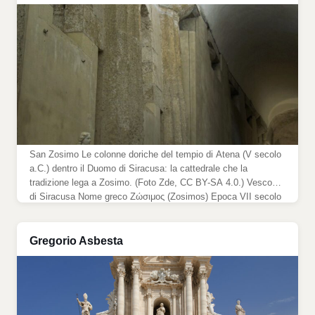
San Zosimo Le colonne doriche del tempio di Atena (V secolo
a.C.) dentro il Duomo di Siracusa: la cattedrale che la
tradizione lega a Zosimo. (Foto Zde, CC BY-SA 4.0.) Vescovo
di Siracusa Nome greco Ζώσιμος (Zosimos) Epoca VII secolo
Nascita Ignota (tradizione: c. 570), presso Siracusa Morte 30
marzo, c. 662, Siracusa Episcopato e […]
Gregorio Asbesta