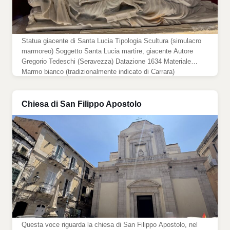
Statua giacente di Santa Lucia Tipologia Scultura (simulacro
marmoreo) Soggetto Santa Lucia martire, giacente Autore
Gregorio Tedeschi (Seravezza) Datazione 1634 Materiale
Marmo bianco (tradizionalmente indicato di Carrara)
Dimensioni Grandezza naturale (misure precise non
documentate) Committenza Senato e Giurati di Siracusa
Collocazione Tempietto del Sepolcro, Siracusa (sull’altare)
Chiesa di San Filippo Apostolo
Tipo iconografico Santa martire giacente (tipo “maderniano”)
Prodigio collegato […]
Questa voce riguarda la chiesa di San Filippo Apostolo, nel