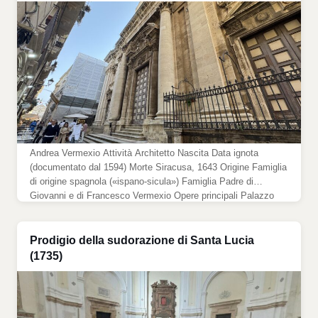
Andrea Vermexio Attività Architetto Nascita Data ignota
(documentato dal 1594) Morte Siracusa, 1643 Origine Famiglia
di origine spagnola («ispano-sicula») Famiglia Padre di
Giovanni e di Francesco Vermexio Opere principali Palazzo
Arcivescovile (1614-18); Collegio e chiesa dei Gesuiti (dal
1635) Andrea Vermexio (morto a Siracusa nel 1643) fu un
architetto attivo a Siracusa tra la fine […]
Prodigio della sudorazione di Santa Lucia
(1735)