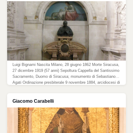
Luigi Bignami Nascita Milano, 28 giugno 1862 Morte Siracusa,
27 dicembre 1919 (57 anni) Sepoltura Cappella del Santissimo
Sacramento, Duomo di Siracusa; monumento di Sebastiano
Agati Ordinazione presbiterale 9 novembre 1884, arcidiocesi di
Milano Ordinazione episcopale 14 gennaio 1906, dal cardinale
Andrea Carlo Ferrari, con i co-consacranti Carlo Castelli e
Giovanni Mauri Cattedra Arcivescovo metropolita […]
Giacomo Carabelli