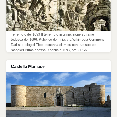
Terremoto del 1693 Il terremoto in un’incisione su rame
tedesca del 1696. Pubblico dominio, via Wikimedia Commons.
Dati sismologici Tipo sequenza sismica con due scosse
maggiori Prima scossa 9 gennaio 1693, ore 21 GMT,
magnitudo stimata 6,1 Scossa principale 11 gennaio 1693, ore
13:30 GMT, magnitudo stimata 7,3 Intensità massima XI
grado della scala Mercalli […]
Castello Maniace