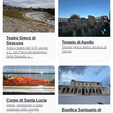
Teatro Greco di
Tempio di Apollo
Siracusa
Tempio greco dorico arcaico di
Antico teatro del V-III secolo
Ortigia
a.C. nel Parco Archeologico
della Neapolis a…
Corpo di Santa Lucia
Storia, traslazioni e stato
materiale delle spoglie
Basilica Santuario di