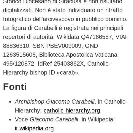
Storico Diocesano di Siracusa e non risultano
digitalizzati. Non è stato individuato un ritratto
fotografico dell’arcivescovo in pubblico dominio.
La figura di Carabelli è registrata nei principali
repertori di autorità: Wikidata Q47166587, VIAF
88836310, SBN PBEV009009, GND
1263515606, Biblioteca Apostolica Vaticana
495/120872, IdRef 25403862X, Catholic-
Hierarchy bishop ID «carab».
Fonti
Archbishop Giacomo Carabelli
, in Catholic-
Hierarchy:
catholic-hierarchy.org
.
Voce
Giacomo Carabelli
, in Wikipedia:
it.wikipedia.org
.