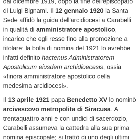
dal dicembre 1919, dopo la fine dell’episcopato
di Luigi Bignami. Il
12 gennaio 1920
la Santa
Sede affidò la guida dell’arcidiocesi a Carabelli
in qualità di
amministratore apostolico
,
incarico che egli resse fino alla promozione a
titolare: la bolla di nomina del 1921 lo avrebbe
infatti definito
hactenus Administratorem
Apostolicum eiusdem archidioecesis
, ossia
«finora amministratore apostolico della
medesima arcidiocesi».
Il
13 aprile 1921
papa
Benedetto XV
lo nominò
arcivescovo metropolita di Siracusa
. A
trentaquattro anni e con undici di sacerdozio,
Carabelli assumeva la cattedra alla sua prima
nomina episcopale; si trattò di uno degli ultimi