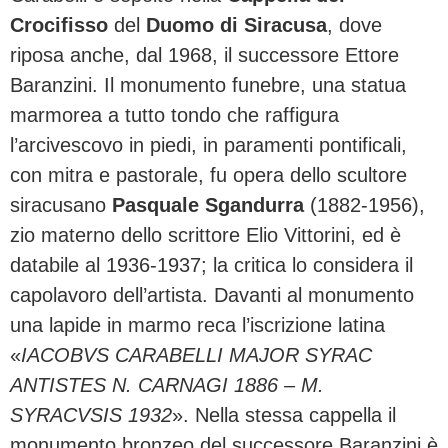
Crocifisso
del
Duomo di Siracusa
, dove
riposa anche, dal 1968, il successore Ettore
Baranzini. Il monumento funebre, una statua
marmorea a tutto tondo che raffigura
l’arcivescovo in piedi, in paramenti pontificali,
con mitra e pastorale, fu opera dello scultore
siracusano
Pasquale Sgandurra
(1882-1956),
zio materno dello scrittore Elio Vittorini, ed è
databile al 1936-1937; la critica lo considera il
capolavoro dell’artista. Davanti al monumento
una lapide in marmo reca l’iscrizione latina
«
IACOBVS CARABELLI MAJOR SYRAC
ANTISTES N. CARNAGI 1886 – M.
SYRACVSIS 1932
». Nella stessa cappella il
monumento bronzeo del successore Baranzini è