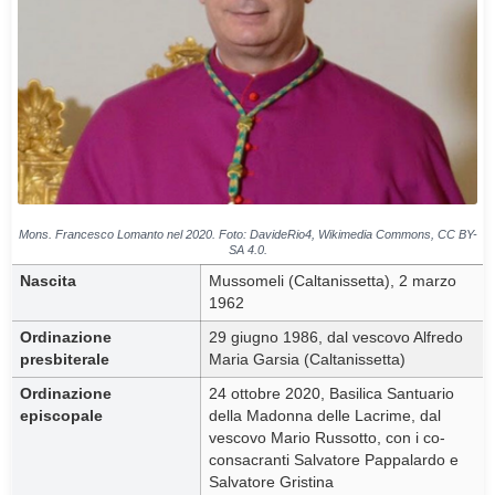
Mons. Francesco Lomanto nel 2020. Foto: DavideRio4, Wikimedia Commons, CC BY-
SA 4.0.
Nascita
Mussomeli (Caltanissetta), 2 marzo
1962
Ordinazione
29 giugno 1986, dal vescovo Alfredo
presbiterale
Maria Garsia (Caltanissetta)
Ordinazione
24 ottobre 2020, Basilica Santuario
episcopale
della Madonna delle Lacrime, dal
vescovo Mario Russotto, con i co-
consacranti Salvatore Pappalardo e
Salvatore Gristina