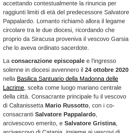
accettando contestualmente la rinuncia per
raggiunti limiti di età del predecessore Salvatore
Pappalardo. Lomanto richiamò allora il legame
circolare tra le due diocesi, ricordando che
proprio da Siracusa proveniva il vescovo Garsia
che lo aveva ordinato sacerdote.
La
consacrazione episcopale
e l’ingresso
solenne in diocesi avvennero il
24 ottobre 2020
nella
Basilica Santuario della Madonna delle
Lacrime
, scelta come luogo mariano centrale
della città. Consacrante principale fu il vescovo
di Caltanissetta
Mario Russotto
, con i co-
consacranti
Salvatore Pappalardo
,
arcivescovo emerito, e
Salvatore Gristina
,
arcivescovo di Catania, insieme ai vescovi di